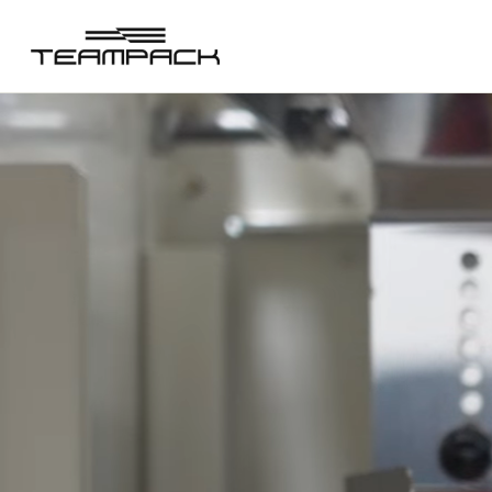
콘
텐
츠
로
건
너
뛰
기