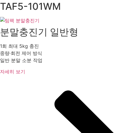
TAF5-101WM
분말충진기 일반형
1회 최대 5kg 충진
중량·회전 제어 방식
일반 분말 소분 작업
자세히 보기