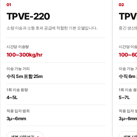
01
02
TPVE-220
TPV
소량 이송과 소형 호퍼 공급에 적합한 기본 모델입니다.
중간 생산
시간당 이송량
시간당 이
100~300kg/hr
100~60
이송 가능 거리
이송 가능 
수직 5m 포함 25m
수직 6m 
1회 이송 용량
1회 이송 
4~5L
5~7L
적용 입자 범위
적용 입자 
3µ~6mm
3µ~6m
세부 사양 보기
세부 사