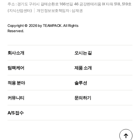
주소 : 경기도 구리시 갈매순환로 166번길 46 금강펜테리움 IX 타워 518, 519호
(지식산업센터)
|
개인정보보호책임자 : 심재권
Copyright © 2026 by TEAMPACK. All Rights
Reserved.
회사소개
오시는 길
팀팩케어
제품 소개
적용 분야
솔루션
커뮤니티
문의하기
A/S 접수
↑