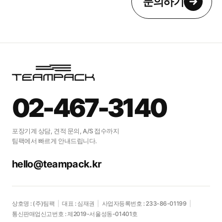
문의하기
우리 제품도 포장이
가능할지
02-467-3140
궁금하신가요?
포장기계 상담, 견적 문의, A/S 접수까지
팀팩에서 빠르게 안내드립니다.
제품에 맞는 포장 솔루션을 편하게
문의하세요.
hello@teampack.kr
문의하기
상호명 : (주)팀팩
|
대표 : 심재권
|
사업자등록번호 : 233-86-01199
|
통신판매업신고번호 : 제2019-서울성동-01401호