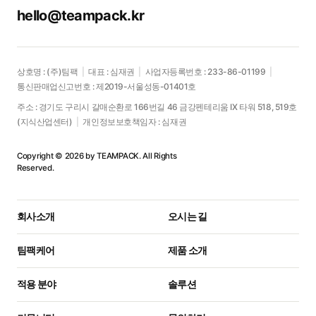
hello@teampack.kr
상호명 : (주)팀팩
|
대표 : 심재권
|
사업자등록번호 : 233-86-01199
|
통신판매업신고번호 : 제2019-서울성동-01401호
주소 : 경기도 구리시 갈매순환로 166번길 46 금강펜테리움 IX 타워 518, 519호
(지식산업센터)
|
개인정보보호책임자 : 심재권
Copyright © 2026 by TEAMPACK. All Rights
Reserved.
회사소개
오시는 길
팀팩케어
제품 소개
적용 분야
솔루션