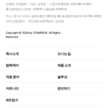
상호명 : (주)팀팩
|
대표 : 심재권
|
사업자등록번호 : 233-86-01199
|
통신판매업신고번호 : 제2019-서울성동-01401호
주소 : 경기도 구리시 갈매순환로 166번길 46 금강펜테리움 IX 타워 518, 519호
(지식산업센터)
|
개인정보보호책임자 : 심재권
Copyright © 2026 by TEAMPACK. All Rights
Reserved.
회사소개
오시는 길
팀팩케어
제품 소개
적용 분야
솔루션
커뮤니티
문의하기
A/S 접수