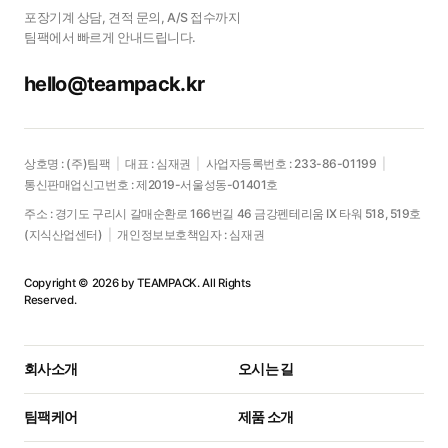
포장기계 상담, 견적 문의, A/S 접수까지
팀팩에서 빠르게 안내드립니다.
hello@teampack.kr
상호명 : (주)팀팩
|
대표 : 심재권
|
사업자등록번호 : 233-86-01199
|
통신판매업신고번호 : 제2019-서울성동-01401호
주소 : 경기도 구리시 갈매순환로 166번길 46 금강펜테리움 IX 타워 518, 519호
(지식산업센터)
|
개인정보보호책임자 : 심재권
Copyright © 2026 by TEAMPACK. All Rights
Reserved.
회사소개
오시는 길
팀팩케어
제품 소개