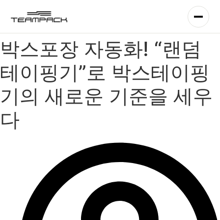
콘
텐
츠
로
박스포장 자동화! “랜덤
건
너
테이핑기”로 박스테이핑
뛰
기
기의 새로운 기준을 세우
다