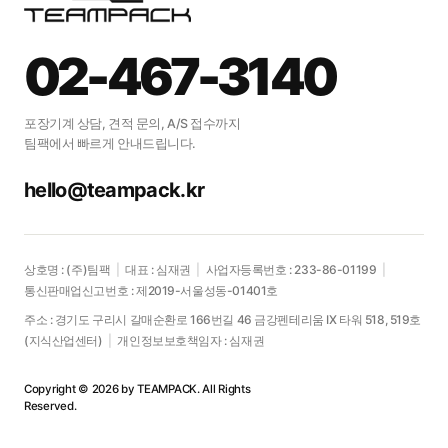
02-467-3140
포장기계 상담, 견적 문의, A/S 접수까지
팀팩에서 빠르게 안내드립니다.
hello@teampack.kr
상호명 : (주)팀팩
|
대표 : 심재권
|
사업자등록번호 : 233-86-01199
|
통신판매업신고번호 : 제2019-서울성동-01401호
주소 : 경기도 구리시 갈매순환로 166번길 46 금강펜테리움 IX 타워 518, 519호
(지식산업센터)
|
개인정보보호책임자 : 심재권
Copyright © 2026 by TEAMPACK. All Rights
Reserved.