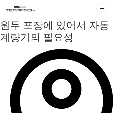
콘
텐
츠
로
원두 포장에 있어서 자동
건
너
계량기의 필요성
뛰
기