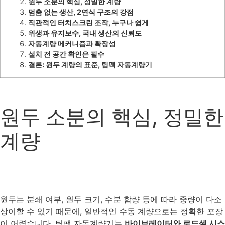
원두
소분의
핵심
,
정밀한
계량
멈춤
없는
생산
, 2
연식
구조의
강점
직관적인
터치스크린
조작
,
누구나
쉽게
위생과
유지보수
,
국내
생산의
신뢰도
자동계량
메커니즘과
확장성
설치
전
공간
확인은
필수
결론
:
원두
계량의
표준
,
팀팩
자동계량기
원두 소분의 핵심, 정밀한
계량
원두는 분쇄 여부, 원두 크기, 수분 함량 등에 따라 중량이 다소
상이할 수 있기 때문에, 일반적인 수동 계량으로는 정확한 포장
이 어렵습니다. 팀팩 자동계량기는
바이브레이터와 로드셀 시스