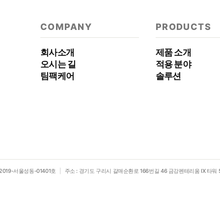
COMPANY
PRODUCTS
회사소개
제품 소개
오시는 길
적용 분야
팀팩케어
솔루션
019-서울성동-01401호
주소 : 경기도 구리시 갈매순환로 166번길 46 금강펜테리움 IX 타워 5