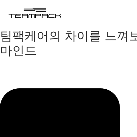
콘
텐
츠
로
팀팩케어의 차이를 느껴보세요
건
너
마인드
뛰
기