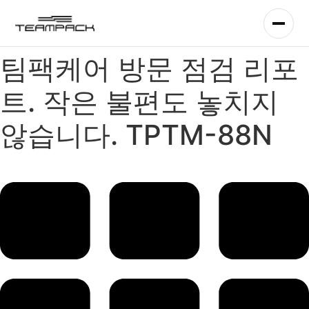
콘
텐
츠
로
팀팩케어 방문 점검 리포
건
너
트. 작은 불편도 놓치지
뛰
기
않습니다. TPTM-88N