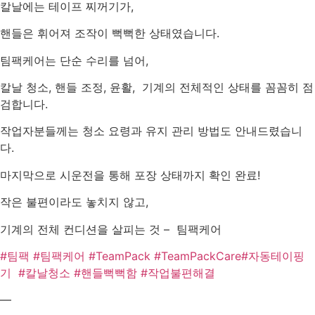
칼날에는 테이프 찌꺼기가,
핸들은 휘어져 조작이 뻑뻑한 상태였습니다.
팀팩케어는 단순 수리를 넘어,
칼날 청소, 핸들 조정, 윤활,
기계의 전체적인 상태를 꼼꼼히 점
검합니다.
작업자분들께는 청소 요령과 유지 관리 방법도 안내드렸습니
다.
마지막으로 시운전을 통해 포장 상태까지 확인 완료!
작은 불편이라도 놓치지 않고,
기계의 전체 컨디션을 살피는 것 –
팀팩케어
#팀팩
#팀팩케어
#TeamPack
#TeamPackCare
#자동테이핑
기
#칼날청소
#핸들뻑뻑함
#작업불편해결
—