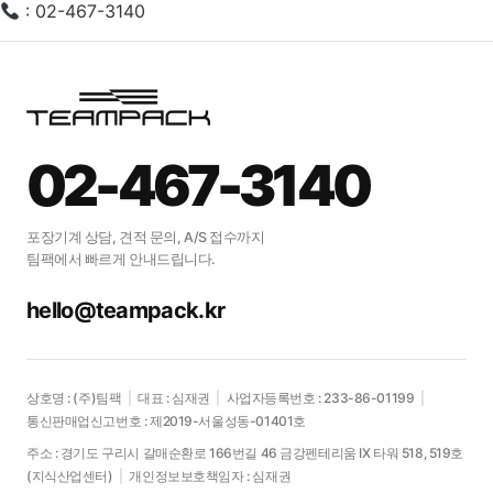
: 02-467-3140
02-467-3140
포장기계 상담, 견적 문의, A/S 접수까지
팀팩에서 빠르게 안내드립니다.
hello@teampack.kr
상호명 : (주)팀팩
|
대표 : 심재권
|
사업자등록번호 : 233-86-01199
|
통신판매업신고번호 : 제2019-서울성동-01401호
주소 : 경기도 구리시 갈매순환로 166번길 46 금강펜테리움 IX 타워 518, 519호
(지식산업센터)
|
개인정보보호책임자 : 심재권