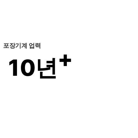
포장기계 업력
+
10
년