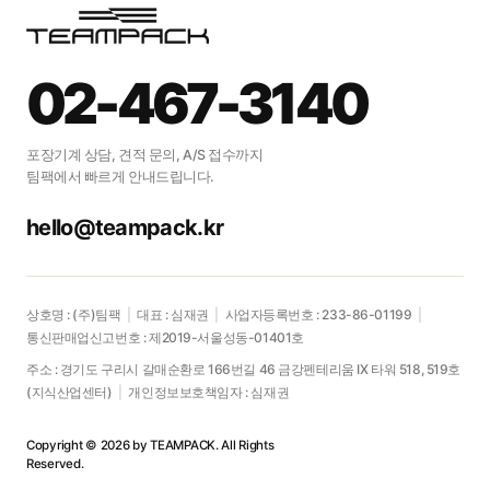
우리 제품도 포장이
가능할지
02-467-3140
궁금하신가요?
포장기계 상담, 견적 문의, A/S 접수까지
팀팩에서 빠르게 안내드립니다.
제품에 맞는 포장 솔루션을 편하게
문의하세요.
hello@teampack.kr
문의하기
상호명 : (주)팀팩
|
대표 : 심재권
|
사업자등록번호 : 233-86-01199
|
통신판매업신고번호 : 제2019-서울성동-01401호
주소 : 경기도 구리시 갈매순환로 166번길 46 금강펜테리움 IX 타워 518, 519호
(지식산업센터)
|
개인정보보호책임자 : 심재권
Copyright © 2026 by TEAMPACK. All Rights
Reserved.