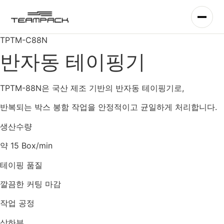
콘
텐
츠
TPTM-C88N
로
건
반자동 테이핑기
너
뛰
TPTM-88N은 국산 제조 기반의 반자동 테이핑기로,
기
반복되는 박스 봉함 작업을 안정적이고 균일하게 처리합니다.
생산수량
약 15 Box/min
테이핑 품질
깔끔한 커팅 마감
작업 공정
상하부