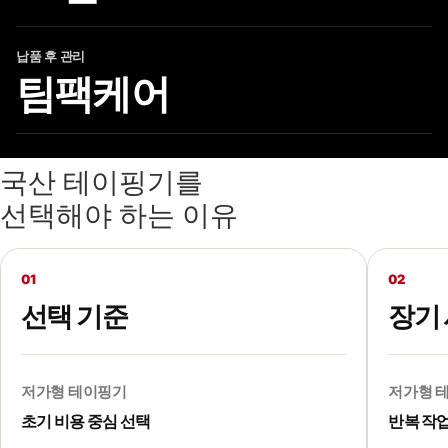
납품 후 관리
팀팩케어
국산 테이핑기를
선택해야 하는 이유
01
02
선택 기준
장기
저가형 테이핑기
저가형 
초기 비용 중심 선택
반복 작