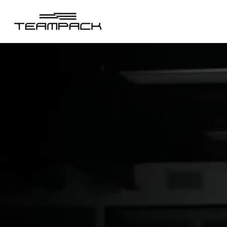
콘
텐
츠
로
건
너
뛰
기