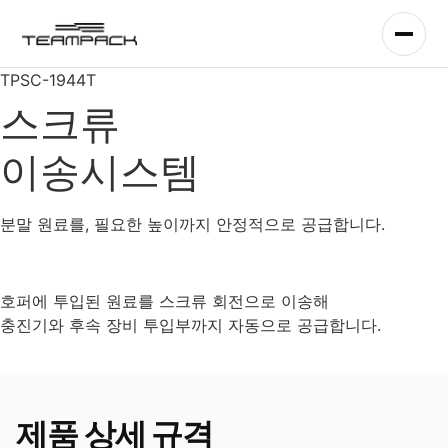
콘
텐
츠
TPSC-1944T
로
건
스크류
너
뛰
이송시스템
기
분말 원료를, 필요한 높이까지 안정적으로 공급합니다.
호퍼에 투입된 원료를 스크류 회전으로 이송해
충진기와 후속 장비 투입부까지 자동으로 공급합니다.
제품 상세 규격