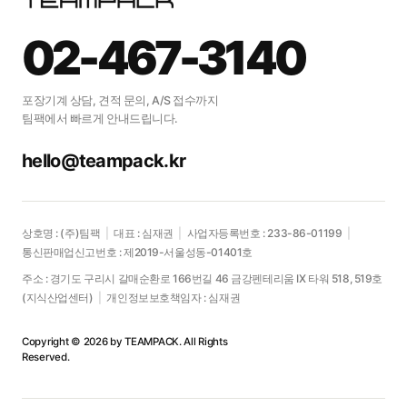
우리 제품도 포장이
가능할지
02-467-3140
궁금하신가요?
포장기계 상담, 견적 문의, A/S 접수까지
팀팩에서 빠르게 안내드립니다.
제품에 맞는 포장 솔루션을 편하게
문의하세요.
hello@teampack.kr
문의하기
상호명 : (주)팀팩
|
대표 : 심재권
|
사업자등록번호 : 233-86-01199
|
통신판매업신고번호 : 제2019-서울성동-01401호
주소 : 경기도 구리시 갈매순환로 166번길 46 금강펜테리움 IX 타워 518, 519호
(지식산업센터)
|
개인정보보호책임자 : 심재권
Copyright © 2026 by TEAMPACK. All Rights
Reserved.