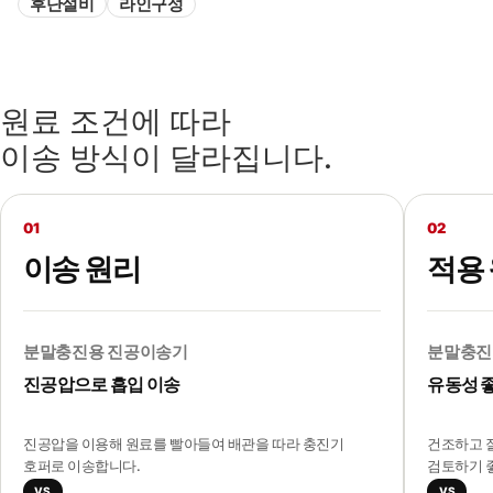
후단설비
라인구성
원료 조건에 따라
이송 방식이 달라집니다.
01
02
이송 원리
적용
분말충진용 진공이송기
분말충진
진공압으로 흡입 이송
유동성 
진공압을 이용해 원료를 빨아들여 배관을 따라 충진기
건조하고 
호퍼로 이송합니다.
검토하기 
VS
VS