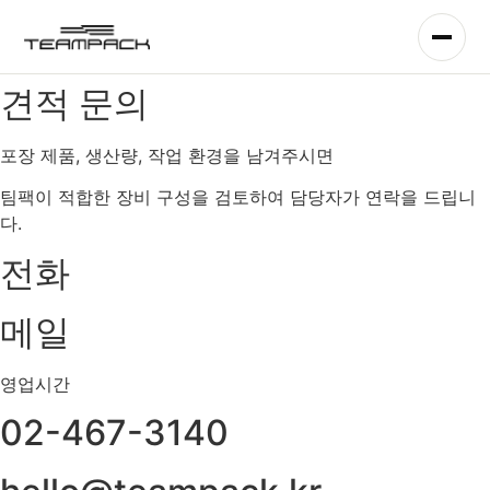
콘
텐
츠
로
견적 문의
건
너
포장 제품, 생산량, 작업 환경을 남겨주시면
뛰
기
팀팩이 적합한 장비 구성을 검토하여 담당자가 연락을 드립니
다.
전화
메일
영업시간
02-467-3140