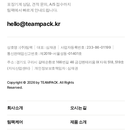
포장기계 상담, 견적 문의, A/S 접수까지
팀팩에서 빠르게 안내드립니다.
hello@teampack.kr
상호명 : (주)팀팩
|
대표 : 심재권
|
사업자등록번호 : 233-86-01199
|
통신판매업신고번호 : 제2019-서울성동-01401호
주소 : 경기도 구리시 갈매순환로 166번길 46 금강펜테리움 IX 타워 518, 519호
(지식산업센터)
|
개인정보보호책임자 : 심재권
Copyright © 2026 by TEAMPACK. All Rights
Reserved.
회사소개
오시는 길
팀팩케어
제품 소개