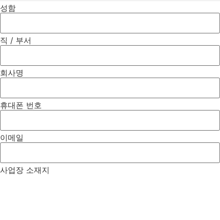
경우에는 상담 후 방문 여부를 안내드립니다.
성함
포장기계는 납품 이후 안정적으로 운영되는 것이 중요합니다. 납품
설치를 진행할 때 시운전, 기본 사용 교육, 소모품 및 점검 부위 안내,
유지보수 안내까지 함께 진행합니다.
직 / 부서
회사명
휴대폰 번호
이메일
사업장 소재지