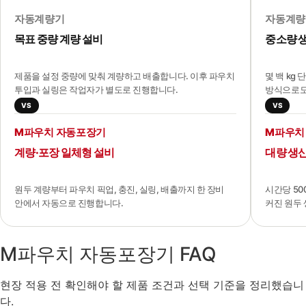
자동계량기
자동계량
목표 중량 계량 설비
중소량 
제품을 설정 중량에 맞춰 계량하고 배출합니다. 이후 파우치
몇 백 kg
투입과 실링은 작업자가 별도로 진행합니다.
방식으로도
VS
VS
M파우치 자동포장기
M파우치
계량·포장 일체형 설비
대량 생
원두 계량부터 파우치 픽업, 충진, 실링, 배출까지 한 장비
시간당 50
안에서 자동으로 진행합니다.
커진 원두
M파우치 자동포장기 FAQ
현장 적용 전 확인해야 할 제품 조건과 선택 기준을 정리했습니
다.