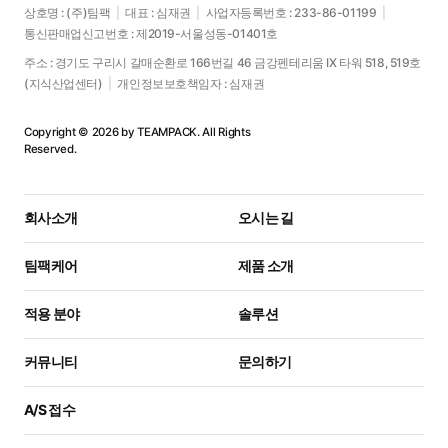
상호명 : (주)팀팩
|
대표 : 심재권
|
사업자등록번호 : 233-86-01199
|
통신판매업신고번호 : 제2019-서울성동-01401호
주소 : 경기도 구리시 갈매순환로 166번길 46 금강펜테리움 IX 타워 518, 519호
(지식산업센터)
|
개인정보보호책임자 : 심재권
Copyright © 2026 by TEAMPACK. All Rights
Reserved.
회사소개
오시는 길
팀팩케어
제품 소개
적용 분야
솔루션
커뮤니티
문의하기
A/S 접수