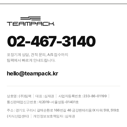
02-467-3140
포장기계 상담, 견적 문의, A/S 접수까지
팀팩에서 빠르게 안내드립니다.
hello@teampack.kr
상호명 : (주)팀팩
|
대표 : 심재권
|
사업자등록번호 : 233-86-01199
|
통신판매업신고번호 : 제2019-서울성동-01401호
주소 : 경기도 구리시 갈매순환로 166번길 46 금강펜테리움 IX 타워 518, 519호
(지식산업센터)
|
개인정보보호책임자 : 심재권