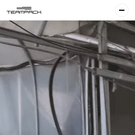
콘
텐
츠
로
건
너
뛰
기