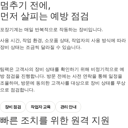
멈추기 전에,
정말 좋은 시간이었습니다.”
리필리
먼저 살피는 예방 점검
“팀팩케어 받아보니 만족하고,
포장기계는 매일 반복적으로 작동하는 장비입니다.
몰랐던 부분도 알려주고 교육도 다시 해주니
사용 시간, 작업 환경, 소모품 상태, 작업자의 사용 방식에 따라
좋았습니다.”
장비 상태는 조금씩 달라질 수 있습니다.
식스프린팅
“친절하게 재교육도 진행해주시고 점검해주셔서
팀팩은 고객사의 장비 상태를 확인하기 위해 비정기적으로 예
좋았습니다.”
방 점검을 진행합니다. 방문 전에는 사전 연락을 통해 일정을
이미커피
조율하며, 방문에 동의한 고객사를 대상으로 장비 상태를 무상
으로 점검합니다.
“원래 서비스는 팀팩처럼 해주고 이래야되는거야!”
장비 점검
작업자 교육
관리 안내
원식품
빠른 조치를 위한 원격 지원