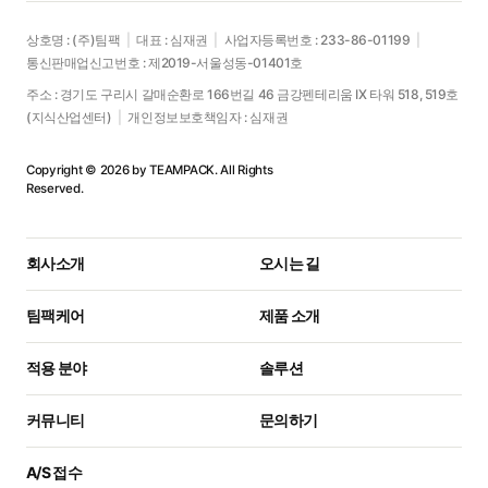
상호명 : (주)팀팩
|
대표 : 심재권
|
사업자등록번호 : 233-86-01199
|
통신판매업신고번호 : 제2019-서울성동-01401호
주소 : 경기도 구리시 갈매순환로 166번길 46 금강펜테리움 IX 타워 518, 519호
(지식산업센터)
|
개인정보보호책임자 : 심재권
Copyright © 2026 by TEAMPACK. All Rights
Reserved.
회사소개
오시는 길
팀팩케어
제품 소개
적용 분야
솔루션
커뮤니티
문의하기
A/S 접수