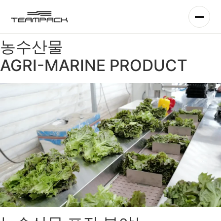
콘
텐
츠
로
농수산물
건
AGRI-MARINE PRODUCT
너
뛰
기