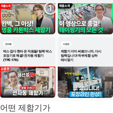
인터뷰
시운전
박스 접다 현타 온 직원들! 팀팩 박스
제함기 이미 써봤으니까, 다시
포장기로 해결! 전자동 제함기
팀팩입니다! 하부제함 상하
(TPE-176)
테이핑기
어떤 제함기가