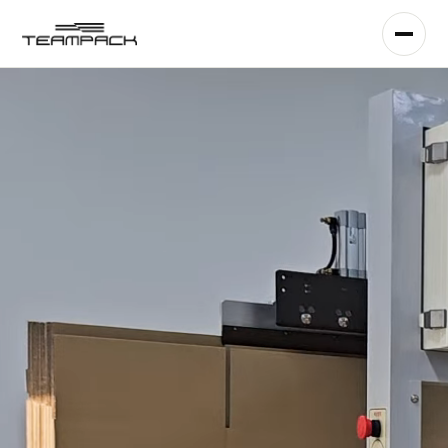
콘
텐
츠
로
건
너
뛰
기