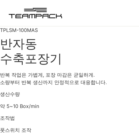
콘
텐
츠
로
TPLSM-100MAS
건
반자동
너
뛰
수축포장기
기
반복 작업은 가볍게, 포장 마감은 균일하게.
소량부터 반복 생산까지 안정적으로 대응합니다.
생산수량
약 5~10 Box/min
조작법
풋스위치 조작