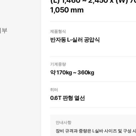
(L) 1,460 ~ 2,450 x (W) 7
1,050 mm
세부
제품형식
반자동 L-실러 공압식
기계중량
약 170kg ~ 360kg
히터
0.6T 판형 열선
안내사항
장비 규격과 중량은 L실바 사이즈 및 구성 