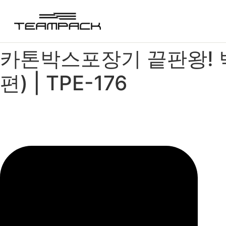
콘
텐
츠
로
카톤박스포장기 끝판왕! 
건
너
편) | TPE-176
뛰
기