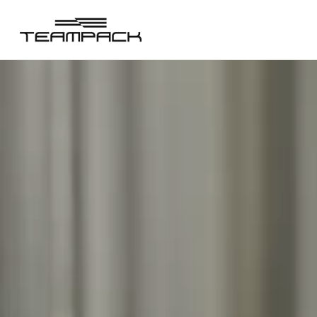
콘
텐
츠
로
건
너
뛰
기